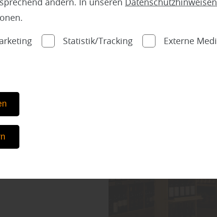
tsprechend ändern. In unseren
Datenschutzhinweisen
ionen.
arketing
Statistik/Tracking
Externe Med
en
sfälle
rn
ks