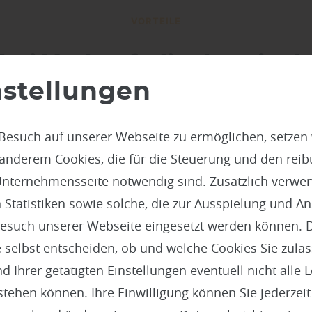
VORTEILE
bei Verkaufsdisplays in d
nstellungen
Besuch auf unserer Webseite zu ermöglichen, setzen
 anderem Cookies, die für die Steuerung und den reib
nternehmensseite notwendig sind. Zusätzlich verwen
Passend zum Einrichtungsstil
atistiken sowie solche, die zur Ausspielung und Anz
Naturholz, gebeizt oder lackiert – die Optik wird an
esuch unserer Webseite eingesetzt werden können. 
das Ambiente Ihres Betriebs angepasst.
 selbst entscheiden, ob und welche Cookies Sie zula
 Ihrer getätigten Einstellungen eventuell nicht alle 
tehen können. Ihre Einwilligung können Sie jederzei