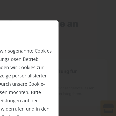
er Gastronomie an
 wir sogenannte Cookies
ungslosen Betrieb
den wir Cookies zur
Individuelle Beschriftung für
eige personalisierter
Angebote
Durch unsere Cookie-
Flächen für Tages- oder Aktionsangebote lassen
ssen möchten. Bitte
sich direkt in die Konstruktion integrieren.
Leistungen auf der
t widerrufen und in den