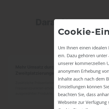
Darauf kommt es 
Cookie-Ei
Um Ihnen einen idealen 
ein. Dazu gehören unter
unserer kommerziellen U
Mehr Umsatz durch gezielte
anonymen Erhebung von St
Zweitplatzierungen
Inhalte auch nach dem B
Zusätzliche Präsentationsflächen an
Einstellungen können Sie
Frequenzpunkten erhöhen die Sichtbarkeit
ausgewählter Produkte.
beachten Sie, dass anhand
Webseite zur Verfügung s