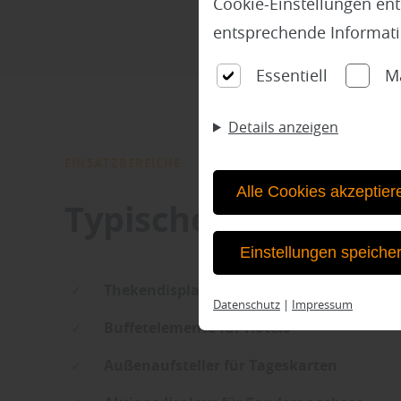
Cookie-Einstellungen en
entsprechende Informat
Essentiell
M
Details anzeigen
EINSATZBEREICHE
Alle Cookies akzeptier
Typische Anwendung
Einstellungen speiche
Thekendisplays für Backwaren und Snac
Datenschutz
|
Impressum
Buffetelemente für Hotels
Außenaufsteller für Tageskarten