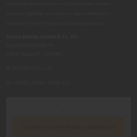
Individuelle Verkaufsdisplays und POS-Aufsteller aus Holz –
konstruiert, gefertigt und veredelt in eigener Werkstatt in
Deutschland. Vom Prototyp bis zur Serienproduktion.
Anton Bahles GmbH & Co. KG
Kasbachtalstraße 78
53547
Kasbach - Linz/Rh.
✉
info@bahles.de
✆
+49 (0) 2644 - 6009-101
Inhalt blockiert, bitte Cookies akzeptieren!
Cookies externer Medien akzeptieren